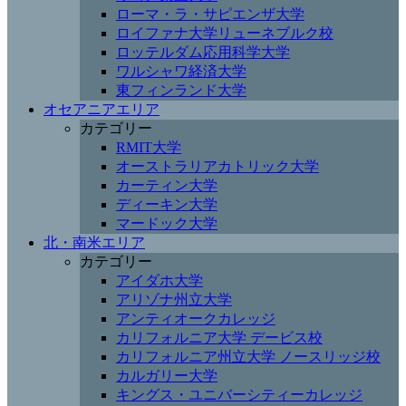
ローマ・ラ・サピエンザ大学
ロイファナ大学リューネブルク校
ロッテルダム応用科学大学
ワルシャワ経済大学
東フィンランド大学
オセアニアエリア
カテゴリー
RMIT大学
オーストラリアカトリック大学
カーティン大学
ディーキン大学
マードック大学
北・南米エリア
カテゴリー
アイダホ大学
アリゾナ州立大学
アンティオークカレッジ
カリフォルニア大学 デービス校
カリフォルニア州立大学 ノースリッジ校
カルガリー大学
キングス・ユニバーシティーカレッジ