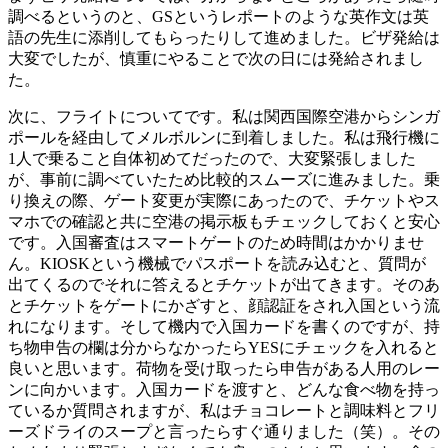
調べるというのと、GSというレポートのような英作文は英
語の先生に添削してもらったりして進めました。ビザ発給は
大変でしたが、慎重にやることで次の日には発給されまし
た。
次に、フライトについてです。私は関西国際空港からシンガ
ポールを経由してメルボルンに到着しました。私は飛行機に
1人で乗ること自体初めてだったので、大変緊張しました
が、事前に調べていたため比較的スムーズに進みました。乗
り換えの際、ゲート変更が実際にあったので、チケットやス
マホでの確認と共に空港の掲示板もチェックしておくと安心
です。入国審査はスマートゲートのため時間はかかりませ
ん。KIOSKという機械でパスポートを読み込むと、質問が
出てくるのでそれに答えるとチケットが出てきます。そのあ
とチケットをゲートにかざすと、顔認証をされ入国という流
れになります。そして機内で入国カードを書くのですが、持
ち物申告の欄は分からなかったらYESにチェックを入れると
良いと思います。荷物を受け取ったら申告がある人用のレー
ンに向かいます。入国カードを渡すと、どんな食べ物を持っ
ているか質問されますが、私はチョコレートと調味料とフリ
ーズドライのスープと言ったらすぐ通りました（笑）。その