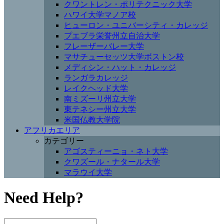
クワントレン・ポリテクニック大学
ハワイ大学マノア校
ヒューロン・ユニバーシティ・カレッジ
プエブラ栄誉州立自治大学
フレーザーバレー大学
マサチューセッツ大学ボストン校
メディシン・ハット・カレッジ
ランガラカレッジ
レイクヘッド大学
南ミズーリ州立大学
東テネシー州立大学
米国仏教大学院
アフリカエリア
カテゴリー
アゴスティーニョ・ネト大学
クワズール・ナタール大学
マラウイ大学
Need Help?