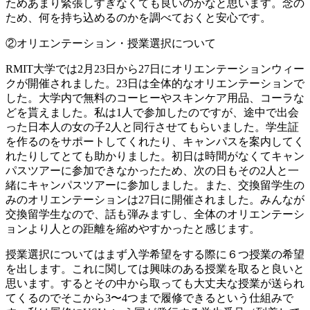
ためあまり緊張しすぎなくても良いのかなと思います。念の
ため、何を持ち込めるのかを調べておくと安心です。
②オリエンテーション・授業選択について
RMIT大学では2月23日から27日にオリエンテーションウィー
クが開催されました。23日は全体的なオリエンテーションで
した。大学内で無料のコーヒーやスキンケア用品、コーラな
どを貰えました。私は1人で参加したのですが、途中で出会
った日本人の女の子2人と同行させてもらいました。学生証
を作るのをサポートしてくれたり、キャンパスを案内してく
れたりしてとても助かりました。初日は時間がなくてキャン
パスツアーに参加できなかったため、次の日もその2人と一
緒にキャンパスツアーに参加しました。また、交換留学生の
みのオリエンテーションは27日に開催されました。みんなが
交換留学生なので、話も弾みますし、全体のオリエンテーシ
ョンより人との距離を縮めやすかったと感じます。
授業選択についてはまず入学希望をする際に６つ授業の希望
を出します。これに関しては興味のある授業を取ると良いと
思います。するとその中から取っても大丈夫な授業が送られ
てくるのでそこから3〜4つまで履修できるという仕組みで