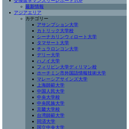
交換留学マンスリーレポートTOP
最新情報
アジアエリア
カテゴリー
アサンプション大学
カトリック大学校
シーナカリンウィロート大学
タマサート大学
チュラロンコン大学
デリー大学
ハノイ大学
フィリピン大学ディリマン校
ホーチミン市外国語情報技術大学
マレーシアサインズ大学
上海師範大学
中国人民大学
中央大学校
中央民族大学
京畿大学校
台湾師範大学
同済大学
国立中央大学