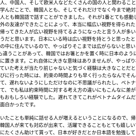
人、中国人、そして欧米人などたくさんの国の人と関わること
学んだことで、韓国人とも、そしてそれだけでなく今まで絶対
人とも韓国語で話すことができました。それが1番とても感動
外の友達ができたことによって、本当に幅広い視野を得られた
帰ってきた人が広い視野を持てるようになったと言う人が多い
うだと思います。日本にいる時は広い視野を持とうと思ったと
の中に住んでいるので、やっぱりそこまでは広がらないと思い
も違うことがあって、韓国ではお箸とかを置く時に日本のよう
に置きます。これ自体に大きな意味はありませんが、やっぱり
ていた考えが当たり前じゃないと気づく経験は大きなことだと
びに行った時には、約束の時間よりも早く行ったらなんでそん
て、遅れないようにしただけなのに不思議がられたし、ベトナ
て、でも私は約束時間に対する考え方の違いにもこんなに差が
もおもしろい経験でした。遅れてきてこれがベトナムタイムだ
面白かったです。
いたことも単純に話せる人が増えるということになるので、帰
韓国人が来ても対応が出来て、活躍できることもとても嬉しい
にたくさん助けて貰って、日本が好きだとか日本語を勉強して