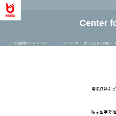
龍谷大学 You, Unl
Center f
ホーム
交換留学マンスリーレポート
アジアエリア
カトリック大学校
留学経験をど
私は留学で幅