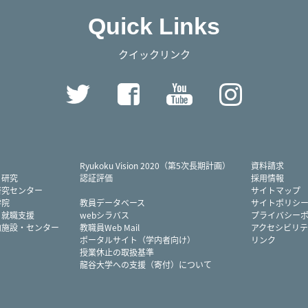
Quick Links
クイックリンク
Twitter
Facebook
YouTube
Instag
Ryukoku Vision 2020（第5次長期計画）
資料請求
・研究
認証評価
採用情報
研究センター
サイトマップ
学院
教員データベース
サイトポリシ
・就職支援
webシラバス
プライバシー
内施設・センター
教職員Web Mail
アクセシビリテ
ポータルサイト（学内者向け）
リンク
授業休止の取扱基準
龍谷大学への支援（寄付）について