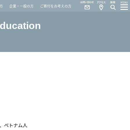
Contact
Access
MENU
方
企業・一般の方
ご寄付をお考えの方
Education
、ベトナム人