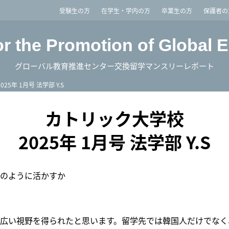
imited
受験生の方
在学生・学内の方
卒業生の方
保護者の
or the Promotion of Global 
グローバル教育推進センター交換留学マンスリーレポート
2025年 1月号 法学部 Y.S
カトリック大学校
2025年 1月号 法学部 Y.S
のように活かすか
広い視野を得られたと思います。留学先では韓国人だけでなく