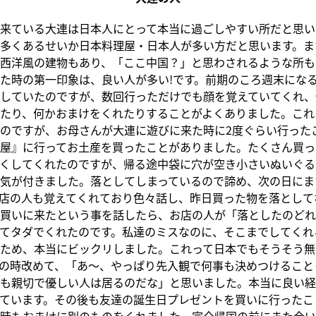
来ている大連は日本人にとって本当に過ごしやすい所だと思い
多くあるせいか日本料理屋・日本人が多い方だと思います。ま
西洋風の建物もあり、「ここ中国？」と思わされるような所も
た時の第一印象は、良い人が多い!です。前期のころ週末にな
していたのですが、数回行っただけでも顔を覚えていてくれ、
たり、何かおまけをくれたりすることがよくありました。これ
のですが、お母さんが大連に遊びに来た時に2度ぐらい行った
屋』に行ってお土産を買ったことがありました。たくさん買っ
くしてくれたのですが、帰る途中袋に穴が空き小さいぬいぐる
気が付きました。落としてしまっているので諦め、次の日にま
店の人も覚えてくれており色々話し、昨日買った物を落として
買いに来たという事を話したら、お店の人が「落としたのどれ
てタダでくれたのです。私達のミスなのに、そこまでしてくれ
ため、本当にビックリしました。これって日本でもそうそう無
の時改めて、「あ～、やっぱり先入観で何事も決めつけること
も親切で優しい人は居るのだな」と思いました。本当に良い経
ています。その後も友達の誕生日プレゼントを買いに行ったこ
時もおまけに別のものをくれました。完全帰国の前にまた会い