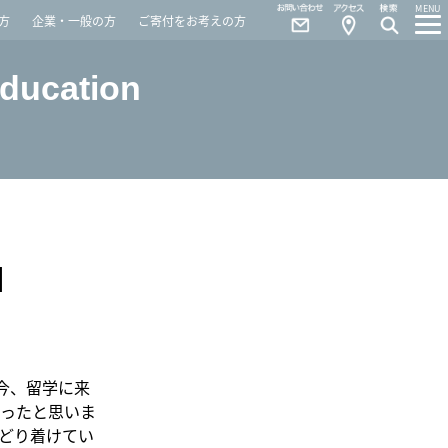
Contact
Access
MENU
方
企業・一般の方
ご寄付をお考えの方
Education
M
今、留学に来
ったと思いま
どり着けてい