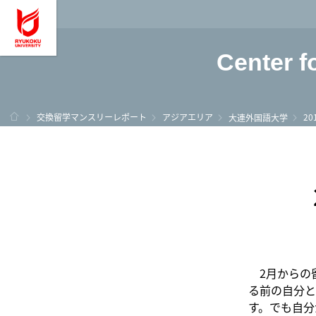
龍谷大学 You, Unl
Center f
ホーム
交換留学マンスリーレポート
アジアエリア
2
大連外国語大学
2月からの留
る前の自分と
す。でも自分