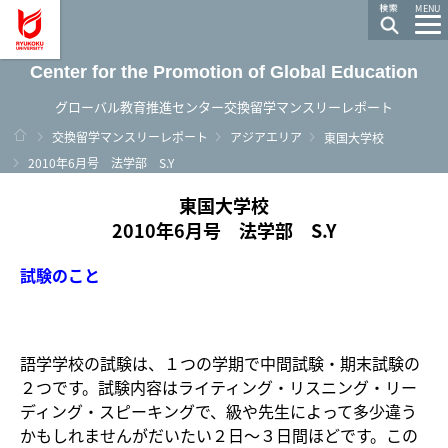
龍谷大学 You, Unlimited
MENU
Center for the Promotion of Global Education
グローバル教育推進センター交換留学マンスリーレポート
ホーム
交換留学マンスリーレポート
アジアエリア
東国大学校
2010年6月号 法学部 S.Y
東国大学校
2010年6月号 法学部 S.Y
試験のこと
語学学校の試験は、１つの学期で中間試験・期末試験の
２つです。試験内容はライティング・リスニング・リー
ディング・スピーキングで、級や先生によって多少違う
かもしれませんがだいたい２日～３日間ほどです。この