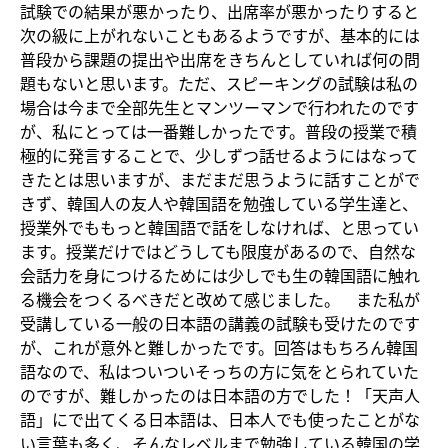
試験での結果が悪かったり、出席率が悪かったりすると
次の級に上がれないこともあるようですが、基本的には
普段から課題の提出や出席をきちんとしていれば何の問
題もないと思います。ただ、スピーキングの試験は私の
場合は今まで全部先生とマンツーマンで行われたのです
が、私にとっては一番難しかったです。普段の授業で積
極的に発言することで、少しずつ話せるようにはなって
きたとは思いますが、まだまだ思うように話すことがで
きず、韓国人の友人や韓国語を勉強している学生達と、
授業外でももっと韓国語で話をしなければ、と思ってい
ます。授業だけではどうしても限度があるので、自然な
会話力を身につけるためには少しでも生の韓国語に触れ
る機会をつくるべきだと改めて感じました。 また私が
受講している一般の日本語の講義の試験も受けたのです
が、これが意外と難しかったです。回答はもちろん韓国
語なので、私はついついそっちの方に気をとられていた
のですが、難しかったのは日本語の方でした！「天声人
語」にで出てくる日本語は、日本人でも使ったことがな
い言葉も多く、そんなレベルまで勉強している韓国の学