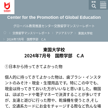
龍谷大学 You, Unlimited
MENU
Center for the Promotion of Global Education
グローバル教育推進センター交換留学マンスリーレポート
ホーム
交換留学マンスリーレポート
アジアエリア
東国大学校
2024年7月号 国際学部 C.A
東国大学校
2024年7月号 国際学部 C.A
①日本から持ってきてよかった物
個人的に持ってきてよかった物は、歯ブラシ・インスタ
ントのみそ汁・現金・生理用品です。特にこの中でも、
現金は持ってきておいた方がいいなと思いました。韓国
は、ほぼカードや電子マネーで決済することが多いです
が、友達と遊びに行った際や、乾燥機を使うとき,そし
て、交通系カードにお金をチャージする際など色んな場