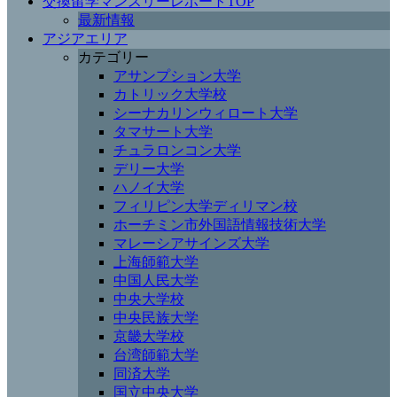
交換留学マンスリーレポートTOP
最新情報
アジアエリア
カテゴリー
アサンプション大学
カトリック大学校
シーナカリンウィロート大学
タマサート大学
チュラロンコン大学
デリー大学
ハノイ大学
フィリピン大学ディリマン校
ホーチミン市外国語情報技術大学
マレーシアサインズ大学
上海師範大学
中国人民大学
中央大学校
中央民族大学
京畿大学校
台湾師範大学
同済大学
国立中央大学