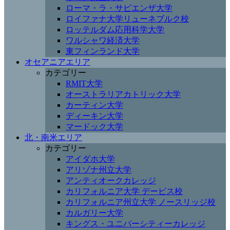
ローマ・ラ・サピエンザ大学
ロイファナ大学リューネブルク校
ロッテルダム応用科学大学
ワルシャワ経済大学
東フィンランド大学
オセアニアエリア
カテゴリー
RMIT大学
オーストラリアカトリック大学
カーティン大学
ディーキン大学
マードック大学
北・南米エリア
カテゴリー
アイダホ大学
アリゾナ州立大学
アンティオークカレッジ
カリフォルニア大学 デービス校
カリフォルニア州立大学 ノースリッジ校
カルガリー大学
キングス・ユニバーシティーカレッジ