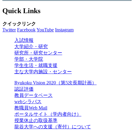
Quick Links
クイックリンク
Twitter
Facebook
YouTube
Instagram
入試情報
大学紹介・研究
研究所・研究センター
学部・大学院
学生生活・就職支援
主な大学内施設・センター
Ryukoku Vision 2020（第5次長期計画）
認証評価
教員データベース
webシラバス
教職員Web Mail
ポータルサイト（学内者向け）
授業休止の取扱基準
龍谷大学への支援（寄付）について