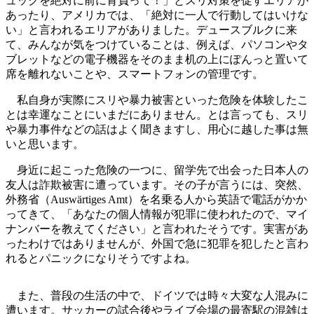
ュックを絶対に前に背負って！」とスリ対策を促すエリアが
あったり、アメリカでは、「絶対に一人で行動してはいけな
い」と言われるエリアがありました。デュースブルクに来
て、みんなが気をつけていることは、例えば、パソコンやタ
ブレットなどの電子機器をそのまま机の上にぽんっと置いて
席を離れないことや、スマートフォンの管理です。
私自身が実際にスリや暴力被害といった危険を体験したこ
とは幸運なことにいまだにありません。とは言っても、スリ
や暴力事件などの話はよく聞きますし、用心に越した事は無
いと思います。
身近に起こった危険の一つに、留学先で出会った日本人の
友人は詐欺被害に遭っています。その子が言うには、突然、
外務省（Auswärtiges Amt）を名乗る人から英語で電話がかか
ってきて、「あなたの個人情報が犯罪に使われたので、マイ
ナンバーを教えてください」と言われたそうです。実害があ
ったわけではありませんが、外国で急に犯罪を犯したと言わ
れるとパニックになりそうですよね。
また、普段の生活の中で、ドイツでは時々大変な人混みに
遭います。サッカーの試合後やライブ会場の最寄駅の混雑は