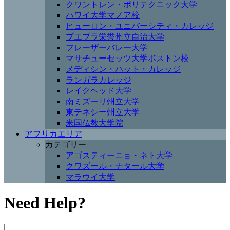
クワントレン・ポリテクニック大学
ハワイ大学マノア校
ヒューロン・ユニバーシティ・カレッジ
プエブラ栄誉州立自治大学
フレーザーバレー大学
マサチューセッツ大学ボストン校
メディシン・ハット・カレッジ
ランガラカレッジ
レイクヘッド大学
南ミズーリ州立大学
東テネシー州立大学
米国仏教大学院
アフリカエリア
カテゴリー
アゴスティーニョ・ネト大学
クワズール・ナタール大学
マラウイ大学
Need Help?