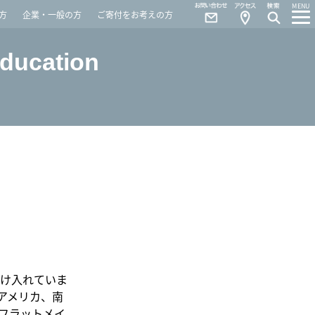
Contact
Access
MENU
方
企業・一般の方
ご寄付をお考えの方
Education
け入れていま
アメリカ、南
フラットメイ