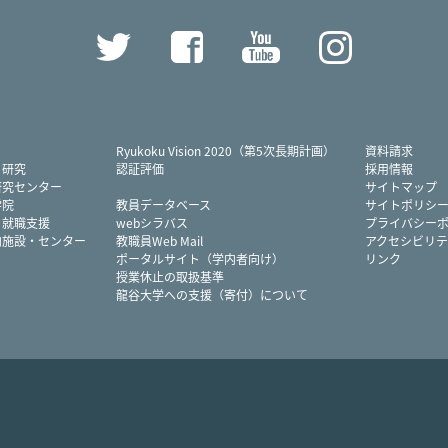
Twitter
Facebook
YouTube
Instag
Ryukoku Vision 2020（第5次長期計画）
資料請求
・研究
認証評価
採用情報
研究センター
サイトマップ
学院
教員データベース
サイトポリシ
・就職支援
webシラバス
プライバシー
内施設・センター
教職員Web Mail
アクセシビリテ
ポータルサイト（学内者向け）
リンク
授業休止の取扱基準
龍谷大学への支援（寄付）について