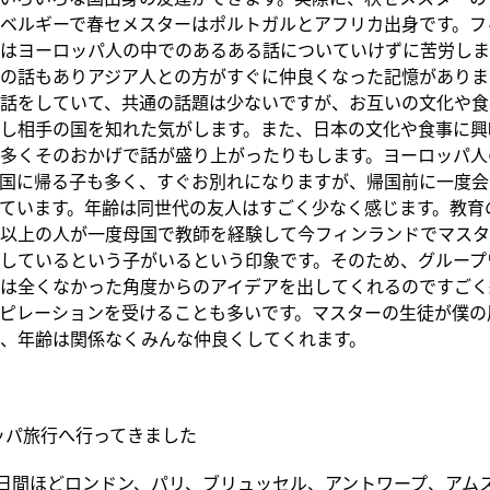
ベルギーで春セメスターはポルトガルとアフリカ出身です。フ
はヨーロッパ人の中でのあるある話についていけずに苦労しま
の話もありアジア人との方がすぐに仲良くなった記憶がありま
話をしていて、共通の話題は少ないですが、お互いの文化や食
し相手の国を知れた気がします。また、日本の文化や食事に興
多くそのおかげで話が盛り上がったりもします。ヨーロッパ人
国に帰る子も多く、すぐお別れになりますが、帰国前に一度会
ています。年齢は同世代の友人はすごく少なく感じます。教育
以上の人が一度母国で教師を経験して今フィンランドでマスタ
しているという子がいるという印象です。そのため、グループ
は全くなかった角度からのアイデアを出してくれるのですごく
ピレーションを受けることも多いです。マスターの生徒が僕の
、年齢は関係なくみんな仲良くしてくれます。
ッパ旅行へ行ってきました
0日間ほどロンドン、パリ、ブリュッセル、アントワープ、アム