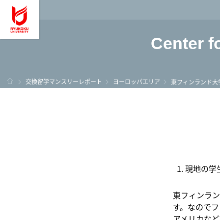
龍谷大学 You, Unl
Center f
ホーム
交換留学マンスリーレポート
ヨーロッパエリア
東フィンランド大
現地の学
東フィンラン
す。なのでフ
アメリカなど