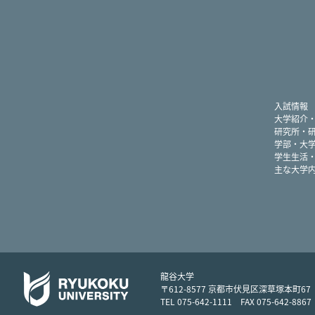
入試情報
大学紹介
研究所・
学部・大
学生生活
主な大学
龍谷大学
〒612-8577 京都市伏見区深草塚本町67
TEL 075-642-1111 FAX 075-642-8867