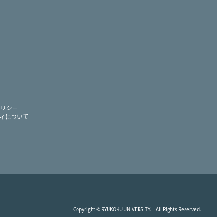
ram
ー
ポリシー
ィについて
Copyright © RYUKOKU UNIVERSITY. All Rights Reserved.