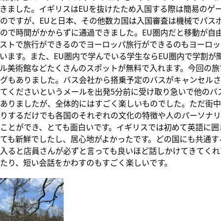
きました。イギリスはEUを抜けたため入国する際は簡易のゲ
のですが、EUと日本、その他数カ国は入国審査は機械でパス
ので時間がかからずに通過できました。EU圏内だと移動が自
ストで旅行ができるのでヨーロッパ旅行ができるのもヨーロッ
います。また、EU圏内で学んでいる学生ならEU圏内で学割が
ル美術館などたくさんのスポットが無料で入れます。今回の旅
グもありました。バス会社から搭乗予定のバスがキャンセルさ
てくださいというメールを出発5分前に受け取り急いで他のバ
ありましたが、全体的にはすごく楽しいものでした。ただ街中
りするだけでも各国のそれぞれの文化の特徴や人のパーソナリ
ことができ、とても面白いです。イギリスでは初めて英語に囲
ても新鮮でしたし、居心地がよかったです。どの国にも共通す
入ると店員さんが必ずと言っても良いほど話しかけてきてくれ
たり、短い会話をかわすのもすごく楽しいです。