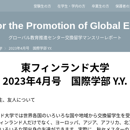
imited
受験生の方
在学生・学内の方
卒業生の方
保護者の
or the Promotion of Global 
グローバル教育推進センター交換留学マンスリーレポート
2023年4月号 国際学部 Y.Y.
学
東フィンランド大学
2023年4月号 国際学部 Y.Y.
生、友人について
ド大学では世界各国のいろいろな国や地域から交換留学生を受
ィンランド人だけでなく、ヨーロッパ、アジア、アフリカ、北
いろいろな国出身の友達ができます。実際に、秋セメスターの