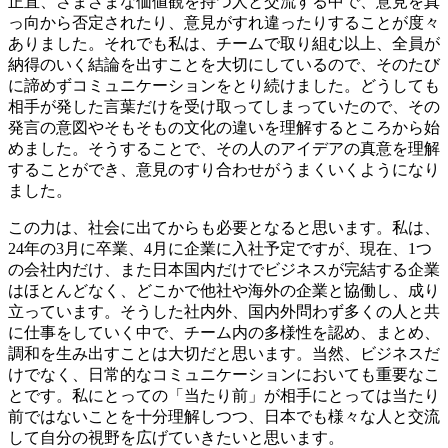
正直、さまざまな価値観を持つ人と交流する中で、意見を真
っ向から否定されたり、意見がすれ違ったりすることが度々
ありました。それでも私は、チームで取り組む以上、全員が
納得のいく結論を出すことを大切にしているので、そのたび
に諦めずコミュニケーションをとり続けました。どうしても
相手が発した言葉だけを受け取ってしまっていたので、その
発言の意図やそもそもの文化の違いを理解するところから始
めました。そうすることで、その人のアイデアの真意を理解
することができ、意見のすり合わせがうまくいくようになり
ました。
この力は、社会に出てからも必要となると思います。私は、
24年の3月に卒業、4月に企業に入社予定ですが、現在、1つ
の会社内だけ、また日本国内だけでビジネスが完結する企業
はほとんどなく、どこかで他社や海外の企業と協働し、成り
立っています。そうした社内外、国内外問わず多くの人と共
に仕事をしていく中で、チーム内の多様性を認め、まとめ、
調和を生み出すことは大切だと思います。当然、ビジネスだ
けでなく、日常的なコミュニケーションにおいても重要なこ
とです。私にとっての「当たり前」が相手にとっては当たり
前ではないことを十分理解しつつ、日本でも様々な人と交流
して自分の視野を広げていきたいと思います。