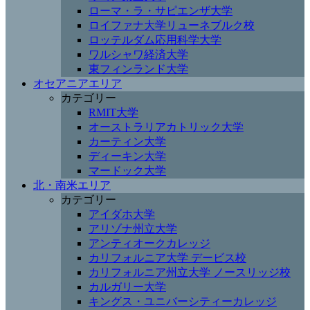
ローマ・ラ・サピエンザ大学
ロイファナ大学リューネブルク校
ロッテルダム応用科学大学
ワルシャワ経済大学
東フィンランド大学
オセアニアエリア
カテゴリー
RMIT大学
オーストラリアカトリック大学
カーティン大学
ディーキン大学
マードック大学
北・南米エリア
カテゴリー
アイダホ大学
アリゾナ州立大学
アンティオークカレッジ
カリフォルニア大学 デービス校
カリフォルニア州立大学 ノースリッジ校
カルガリー大学
キングス・ユニバーシティーカレッジ