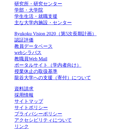
研究所・研究センター
学部・大学院
学生生活・就職支援
主な大学内施設・センター
Ryukoku Vision 2020（第5次長期計画）
認証評価
教員データベース
webシラバス
教職員Web Mail
ポータルサイト（学内者向け）
授業休止の取扱基準
龍谷大学への支援（寄付）について
資料請求
採用情報
サイトマップ
サイトポリシー
プライバシーポリシー
アクセシビリティについて
リンク