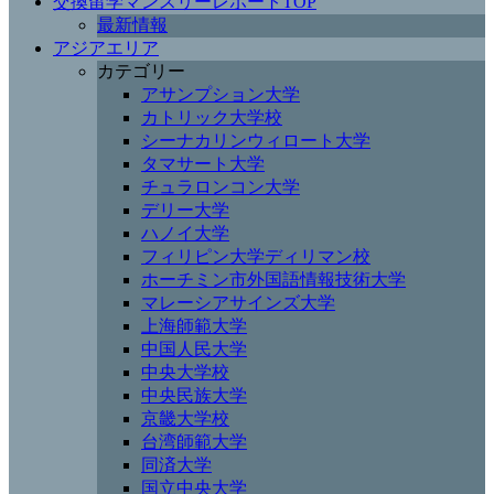
交換留学マンスリーレポートTOP
最新情報
アジアエリア
カテゴリー
アサンプション大学
カトリック大学校
シーナカリンウィロート大学
タマサート大学
チュラロンコン大学
デリー大学
ハノイ大学
フィリピン大学ディリマン校
ホーチミン市外国語情報技術大学
マレーシアサインズ大学
上海師範大学
中国人民大学
中央大学校
中央民族大学
京畿大学校
台湾師範大学
同済大学
国立中央大学