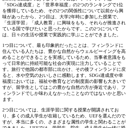
「SDGs達成度」と「世界幸福度」の2つのランキングで1位
を獲得しているため、その2つの関係性について以前から興
味があったから、2つ目は、大学2年時に参加した授業で、
「生涯学習」「成人教育」に興味をもち、それらが推進され
ている国で学びたいと思ったからです。この2つについて
は、日々の生活や授業で実践的に学ぶことができました。
1つ目について、最も印象的だったことは、フィンランドに
住んでいる人たちは、豊かな自然からウェルビーイングを高
めることができることを実感しているため、当事者意識をも
って日常的に持続可能な社会の実現に注力していることで
す。旅行で他国の都市部に出かけ、その後フィンランドに戻
ると、水や空気のおいしさに感動します。SDGs達成度や幸
福度においては、福祉や教育などの制度面の影響も大きいで
すが、留学生としてはこの豊かな自然の方が身近であり、フ
ィンランドでしか味わえなかったことなのではないかと思い
ます。
2つ目については、生涯学習に関する授業が開講されてお
り、多くの成人学生が在籍しているため、UEFを選んだので
すが、本当に多くの、さまざまな属性の学生と関わることが
できました。UEFでは、学部生、院生、成人学生が一緒に授