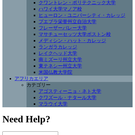
クワントレン・ポリテクニック大学
ハワイ大学マノア校
ヒューロン・ユニバーシティ・カレッジ
プエブラ栄誉州立自治大学
フレーザーバレー大学
マサチューセッツ大学ボストン校
メディシン・ハット・カレッジ
ランガラカレッジ
レイクヘッド大学
南ミズーリ州立大学
東テネシー州立大学
米国仏教大学院
アフリカエリア
カテゴリー
アゴスティーニョ・ネト大学
クワズール・ナタール大学
マラウイ大学
Need Help?