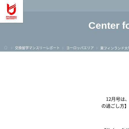
龍谷大学 You, Unl
Center f
ホーム
交換留学マンスリーレポート
ヨーロッパエリア
東フィンランド大
12月号は、
の過ごし方】