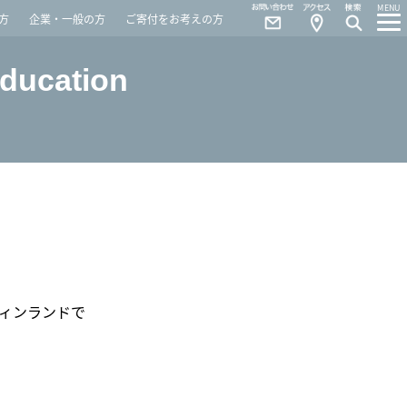
Contact
Access
MENU
方
企業・一般の方
ご寄付をお考えの方
Education
フィンランドで