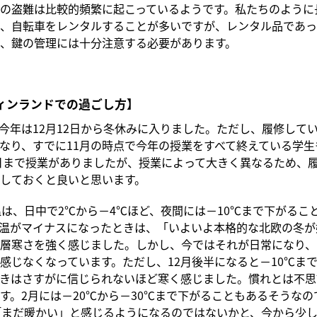
の盗難は比較的頻繁に起こっているようです。私たちのように
、自転車をレンタルすることが多いですが、レンタル品であっ
、鍵の管理には十分注意する必要があります。
フィンランドでの過ごし方】
今年は12月12日から冬休みに入りました。ただし、履修して
なり、すでに11月の時点で今年の授業をすべて終えている学生
1日まで授業がありましたが、授業によって大きく異なるため、
しておくと良いと思います。
は、日中で2℃から－4℃ほど、夜間には－10℃まで下がるこ
温がマイナスになったときは、「いよいよ本格的な北欧の冬が
層寒さを強く感じました。しかし、今ではそれが日常になり、
感じなくなっています。ただし、12月後半になると－10℃ま
きはさすがに信じられないほど寒く感じました。慣れとは不思
す。2月には－20℃から－30℃まで下がることもあるそうなの
「まだ暖かい」と感じるようになるのではないかと、今から少