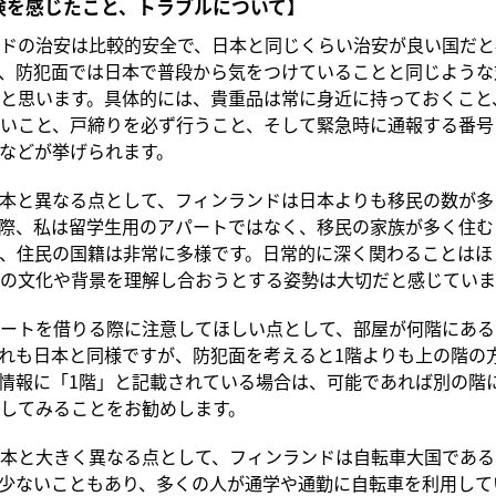
険を感じたこと、トラブルについて】
ドの治安は比較的安全で、日本と同じくらい治安が良い国だと
、防犯面では日本で普段から気をつけていることと同じような
と思います。具体的には、貴重品は常に身近に持っておくこと
いこと、戸締りを必ず行うこと、そして緊急時に通報する番号（
などが挙げられます。
本と異なる点として、フィンランドは日本よりも移民の数が多
際、私は留学生用のアパートではなく、移民の家族が多く住む
、住民の国籍は非常に多様です。日常的に深く関わることはほ
の文化や背景を理解し合おうとする姿勢は大切だと感じていま
ートを借りる際に注意してほしい点として、部屋が何階にある
れも日本と同様ですが、防犯面を考えると1階よりも上の階の
情報に「1階」と記載されている場合は、可能であれば別の階
してみることをお勧めします。
本と大きく異なる点として、フィンランドは自転車大国である
少ないこともあり、多くの人が通学や通勤に自転車を利用して