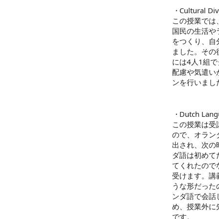
・
Cultural D
この授業では
国民の生活や
をつくり、自
ました。その
には4人1組
配慮や気遣い
ンを行いまし
・
Dutch Lang
この授業は受
ので、オラン
出され、次の
ダ語は初めて
てくれたので
受けます。講
うな形だった
ンダ語で会話
め、授業外に
です。