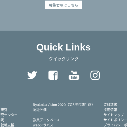
募集要項はこちら
Quick Links
クイックリンク
Twitter
Facebook
YouTube
Instag
Ryukoku Vision 2020（第5次長期計画）
資料請求
・研究
認証評価
採用情報
研究センター
サイトマップ
学院
教員データベース
サイトポリシ
・就職支援
webシラバス
プライバシー