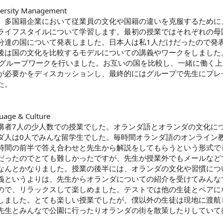
iversity Management
、多国籍企業において従業員の文化や国籍の違いを克服するために
ライフスタイルについて学習します。最初の授業ではそれぞれの母
分達の国について発表しました。日本人は私1人だけだったので発
後は国の文化を比較するモデルについての講義やワークをしました
でグループワークを行いました。お互いの国を比較し、一緒に働く
が必要かをディスカッションし、最終的にはグループで先生にプレ
た。
uage & Culture
講者7人の少人数での授業でした。オランダ語とオランダの文化に
ダ人は0人でみんな留学生でした。毎時間オランダ語のオンライン
時間の前半で答え合わせと先生から解説をしてもらうという形式で
だったのでとても難しかったですが、先生が授業外でもメールなど
なんとかなりました。授業の後半には、オランダの文化や習慣につ
義というよりは、先生からオランダについての紹介を受けてみんな
ので、リラックスして楽しめました。テストでは他の生徒とペアに
しました。とても楽しい授業でしたが、僕以外の生徒は現地に渡航
先生とみんなで公園に行ったりオランダの街を散策したりしていて