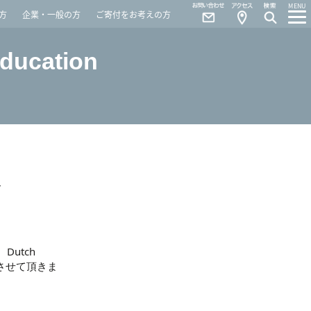
Contact
Access
MENU
方
企業・一般の方
ご寄付をお考えの方
Education
Y
Dutch
紹介させて頂きま