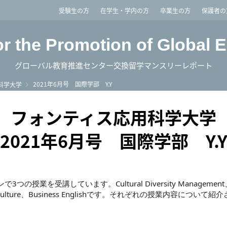
imited
受験生の方
在学生・学内の方
卒業生の方
保護者の
or the Promotion of Global 
グローバル教育推進センター交換留学マンスリーレポート
2021年6月号 国際学部 Y.Y
科学大学
フォンティス応用科学大学
2021年6月号 国際学部 Y.
つの授業を受講しています。Cultural Diversity Management、
& Culture、Business Englishです。それぞれの授業内容について