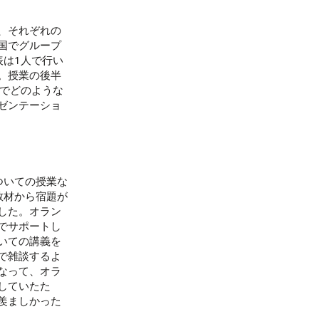
、それぞれの
国でグループ
表は1人で行い
。授業の後半
上でどのような
ゼンテーショ
ついての授業な
教材から宿題が
した。オラン
でサポートし
いての講義を
で雑談するよ
なって、オラ
していたた
羨ましかった