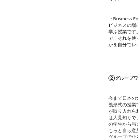
・
Business En
ビジネスの場
学ぶ授業です
で、それを使
かを自分でレ
②グループワ
今まで日本の
義形式の授業
が取り入れら
は人見知りで
の学生から与
もっと自ら意
グループでひ