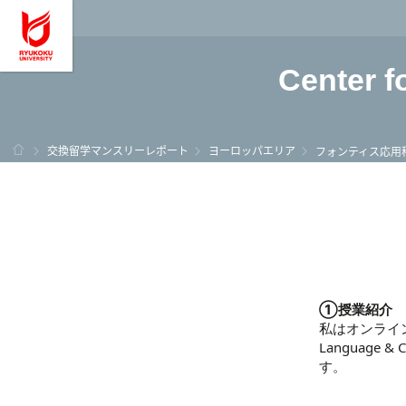
龍谷大学 You, Unl
Center f
ホーム
交換留学マンスリーレポート
ヨーロッパエリア
フォンティス応用
①授業紹介
私はオンラインで3
Language 
す。