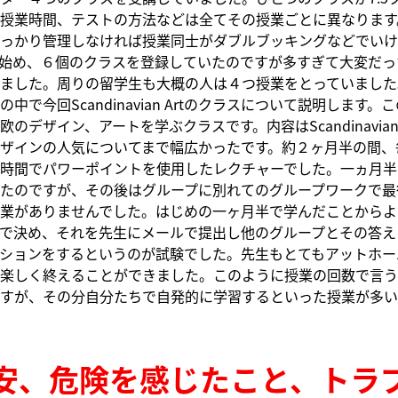
授業時間、テストの方法などは全てその授業ごとに異なります
っかり管理しなければ授業同士がダブルブッキングなどでいけ
始め、６個のクラスを登録していたのですが多すぎて大変だっ
ました。周りの留学生も大概の人は４つ授業をとっていました
中で今回Scandinavian Artのクラスについて説明します
のデザイン、アートを学ぶクラスです。内容はScandinavian 
ザインの人気についてまで幅広かったです。約２ヶ月半の間、
時間でパワーポイントを使用したレクチャーでした。一ヵ月半
たのですが、その後はグループに別れてのグループワークで最
業がありませんでした。はじめの一ヶ月半で学んだことからよ
で決め、それを先生にメールで提出し他のグループとその答え
ションをするというのが試験でした。先生もとてもアットホー
楽しく終えることができました。このように授業の回数で言う
すが、その分自分たちで自発的に学習するといった授業が多い
安、危険を感じたこと、トラ