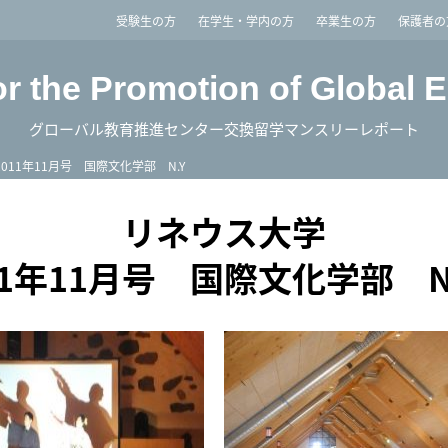
imited
受験生の方
在学生・学内の方
卒業生の方
保護者の
or the Promotion of Global 
グローバル教育推進センター交換留学マンスリーレポート
2011年11月号 国際文化学部 N.Y
リネウス大学
11年11月号 国際文化学部 