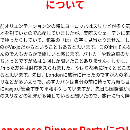
について
前オリエンテーションンの時にヨーロッパはスリなどが多く気
オを観ていたので心配していましたが、実際スウェーデンに来
でゆったりしていて、犯罪の「は」の字も見当たりません。し
のがVaxjoだからということもあると思います。この街はそん
んので人も大らかで優しいと感じます。パトカーや救急車のサ
ちょっとですが私は１回しか聞いたことありません。しかし、
olmに行った友達は財布をスられました。やはり都会に行くとどこ
ると思います。先日、Londonに旅行に行ったのですが人の多
リなどが多いようで、必ずカバンは自分の前に持って片時も目
にVaxjoが安全すぎて平和ボケしていますが、先日も国際部か
のスリなどの犯罪が多発していると聞いたので、旅行に行く際
apanese Dinner Partyに