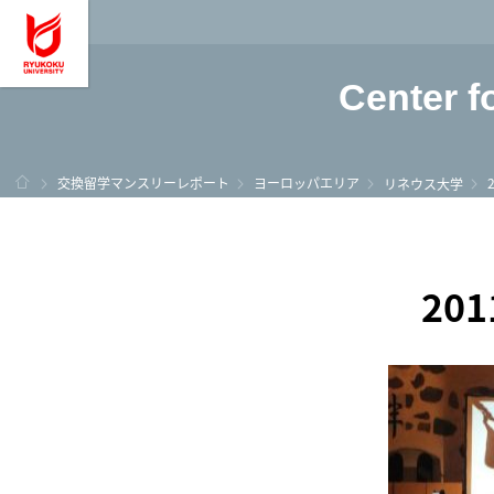
龍谷大学 You, Unl
Center f
ホーム
交換留学マンスリーレポート
ヨーロッパエリア
リネウス大学
20