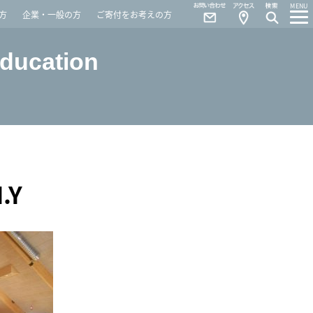
Contact
Access
MENU
方
企業・一般の方
ご寄付をお考えの方
Education
N.Y