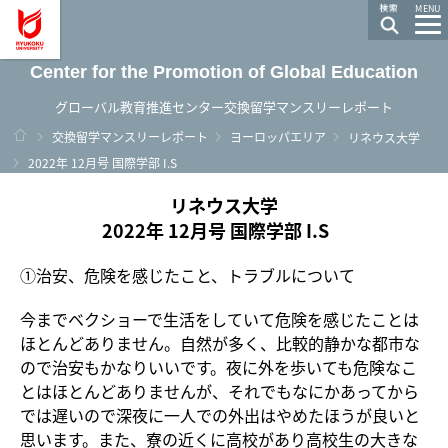
龍谷大学 You, Unlimited
MENU
Center for the Promotion of Global Education
グローバル教育推進センター交換留学マンスリーレポート
ホーム
交換留学マンスリーレポート
ヨーロッパエリア
リネウス大学
2022年 12月号 国際学部 I.S
リネウス大学
2022年 12月号 国際学部 I.S
①治安、危険を感じたこと、トラブルについて
今までベクショーで生活をしていて危険を感じたことは
ほとんどありません。自然が多く、比較的静かな都市な
ので治安もかなりいいです。夜に外を歩いても危険なこ
とはほとんどありませんが、それでもなにかあってから
では遅いので深夜に一人での外出はやめたほうが良いと
思います。また、寮の近くに高校があり高校生の大きな