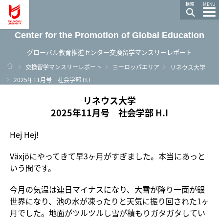
龍谷大学 You, Unlimited
MENU
Center for the Promotion of Global Education
グローバル教育推進センター交換留学マンスリーレポート
ホーム
交換留学マンスリーレポート
ヨーロッパエリア
リネウス大学
2025年11月号 社会学部 H.I
リネウス大学
2025年11月号 社会学部 H.I
Hej Hej!
Växjöにやってきて早3ヶ月がすぎました。本当にあっと
いう間です。
今月の気温は連日マイナスになり、大雪が降り一面が銀
世界になり、池の水が凍ったりと天気に振り回された1ヶ
月でした。地面がツルツルし雪が積もりガタガタしてい