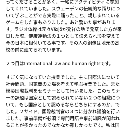
ってくださることが多く、一緒にアクティビティに参加
してくれていました。スウェーデンの伝統的な踊りにつ
いて学ぶことができ実際に踊ったこと、親しまれている
ゲームをした事もありました。あと驚いた事がありま
す。ラジオ体操は元々Växjöが発祥の地で発案した方が来
日した際、健康運動法の１つとして伝えられ形を変えて
今の日本に根付いてる事です。その人の銅像は地元の高
校の前に建てられています。
２つ目はInternational law and human rightsです。
すごく気になっていた授業でした。主に国際法について
社会問題、国家間の立場を考えて学ぶ授業でした。また
模擬国際裁判をセミナーとして行いました。このセミナ
ーの課題は国家として認められていない２つの組織につ
いて、もし国家として認めるならどちらにするのか、で
した。２サイド、国際裁判官の３つに分かれ議論を行い
ました。事前準備が必須で専門用語や事前知識が問われ
ることが多かったのでなかなか難しかったです。私は国