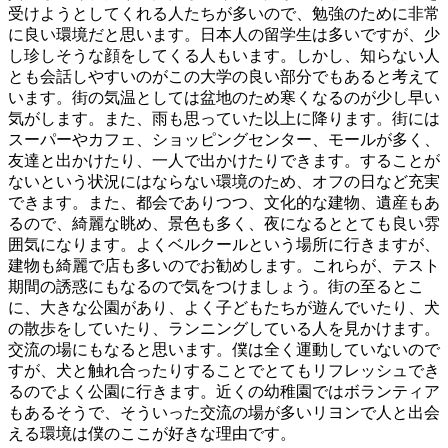
受けようとしてくれる人たちが多いので、勉強のために非常
に良い環境だと思います。日本人の留学生は多いですが、少
し珍しそうな顔をしてくる人もいます。しかし、知らない人
とも会話しやすいのがこの大学の良い部分でもあると考えて
います。街の気温としては盆地のため寒くなるのが少し早い
気がします。また、雨も思っていた以上に降ります。街には
スーパーやカフェ、ショッピングセンター、モールが多く、
友達と出かけたり、一人で出かけたりできます。することが
ないという状況にはならない環境のため、オフの日など充実
できます。また、都会でありつつ、文化的な建物、遺産もあ
るので、綺麗な眺め、景色も多く、夜になるととても良い雰
囲気になります。よくベルクールという場所に行きますが、
建物も綺麗で店も多いのでお勧めします。これらが、テスト
期間の誘惑にもなるので気をつけましょう。街の至るとこ
に、大きな公園があり、よく子どもたちが遊んでいたり、犬
の散歩をしていたり、ランニングしている人を見かけます。
交流の場にもなると思います。僕は全く運動していないので
すが、犬と触れ合ったりすることでとてもリフレッシュでき
るのでよく公園に行きます。近くの幼稚園ではボランティア
もあるそうで、そういった交流の場が多いリヨンで人と出会
える環境は僕のここが好きな理由です。