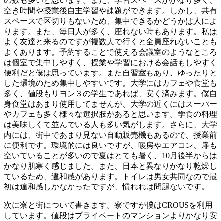
の数も多いと思います。また、学習スペースがかなり多く、
空き時間や授業後自主学習や課題ができます。しかし、共有
スペースで区切りもないため、集中できるかどうかは人によ
ります。また、毎日人が多く、座れない時もあります。私は
よく友達と来るのですが複数人で行くと全員座れないことも
よくあります。予約することで使える会議室のようなところ
は個室で集中しやすく、授業や学習における会話もしやすく
便利だと僕は思っています。また自習室もあり、ゆったりと
した環境のため集中しやすいです。大学にはカフェや食堂も
多く、値段もリヨン３の学生であれば、安く済みます。僕自
身食堂はあまり使用してませんが、大学の近くにはスーパー
やカフェも多く様々な選択肢があると思います。学食の料理
は美味しくて並んでいる人も多い気がします。さらに、大学
内には、街中であまり見ない自動販売機もあるので、授業前
に便利です。環境的には良いですが、暖房やエアコン、扉も
空いていることが多いので夏はとても暑く、10月後半からは
かなり肌寒く感じました。また、日本と異なりかなり乾燥し
ているため、違和感があります。トイレは男女共同なので最
初は違和感しかなかったですが、慣れれば問題ないです。
次に寮と街について書きます。寮ですが僕はCROUSを利用
しています。値段はプライベートのマンションよりかなり安