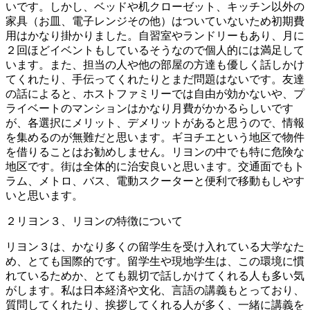
いです。しかし、ベッドや机クローゼット、キッチン以外の
家具（お皿、電子レンジその他）はついていないため初期費
用はかなり掛かりました。自習室やランドリーもあり、月に
２回ほどイベントもしているそうなので個人的には満足して
います。また、担当の人や他の部屋の方達も優しく話しかけ
てくれたり、手伝ってくれたりとまだ問題はないです。友達
の話によると、ホストファミリーでは自由が効かないや、プ
ライベートのマンションはかなり月費がかかるらしいです
が、各選択にメリット、デメリットがあると思うので、情報
を集めるのが無難だと思います。ギヨチエという地区で物件
を借りることはお勧めしません。リヨンの中でも特に危険な
地区です。街は全体的に治安良いと思います。交通面でもト
ラム、メトロ、バス、電動スクーターと便利で移動もしやす
いと思います。
２リヨン３、リヨンの特徴について
リヨン３は、かなり多くの留学生を受け入れている大学なた
め、とても国際的です。留学生や現地学生は、この環境に慣
れているためか、とても親切で話しかけてくれる人も多い気
がします。私は日本経済や文化、言語の講義もとっており、
質問してくれたり、挨拶してくれる人が多く、一緒に講義を