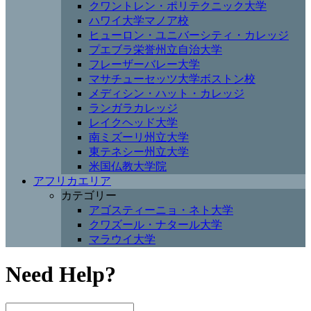
クワントレン・ポリテクニック大学
ハワイ大学マノア校
ヒューロン・ユニバーシティ・カレッジ
プエブラ栄誉州立自治大学
フレーザーバレー大学
マサチューセッツ大学ボストン校
メディシン・ハット・カレッジ
ランガラカレッジ
レイクヘッド大学
南ミズーリ州立大学
東テネシー州立大学
米国仏教大学院
アフリカエリア
カテゴリー
アゴスティーニョ・ネト大学
クワズール・ナタール大学
マラウイ大学
Need Help?