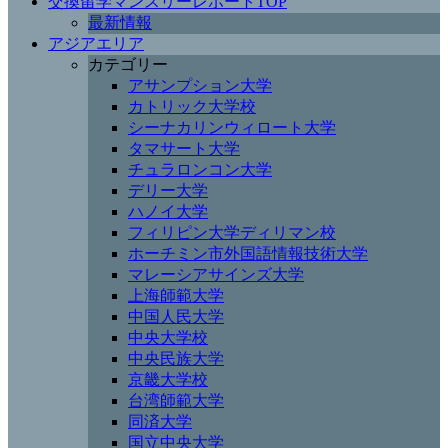
交換留学マンスリーレポートTOP
最新情報
アジアエリア
カテゴリー
アサンプション大学
カトリック大学校
シーナカリンウィロート大学
タマサート大学
チュラロンコン大学
デリー大学
ハノイ大学
フィリピン大学ディリマン校
ホーチミン市外国語情報技術大学
マレーシアサインズ大学
上海師範大学
中国人民大学
中央大学校
中央民族大学
京畿大学校
台湾師範大学
同済大学
国立中央大学