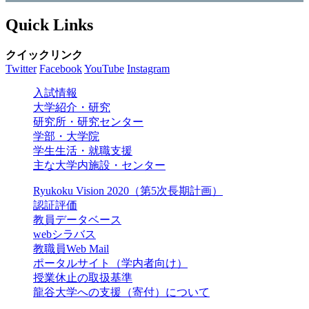
Quick Links
クイックリンク
Twitter
Facebook
YouTube
Instagram
入試情報
大学紹介・研究
研究所・研究センター
学部・大学院
学生生活・就職支援
主な大学内施設・センター
Ryukoku Vision 2020（第5次長期計画）
認証評価
教員データベース
webシラバス
教職員Web Mail
ポータルサイト（学内者向け）
授業休止の取扱基準
龍谷大学への支援（寄付）について