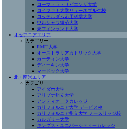
ローマ・ラ・サピエンザ大学
ロイファナ大学リューネブルク校
ロッテルダム応用科学大学
ワルシャワ経済大学
東フィンランド大学
オセアニアエリア
カテゴリー
RMIT大学
オーストラリアカトリック大学
カーティン大学
ディーキン大学
マードック大学
北・南米エリア
カテゴリー
アイダホ大学
アリゾナ州立大学
アンティオークカレッジ
カリフォルニア大学 デービス校
カリフォルニア州立大学 ノースリッジ校
カルガリー大学
キングス・ユニバーシティーカレッジ