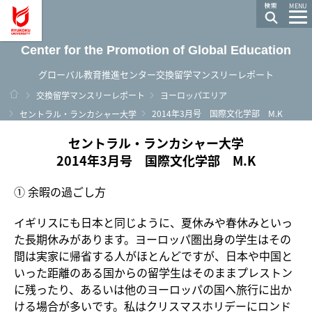
龍谷大学 You, Unlimited
MENU
Center for the Promotion of Global Education
グローバル教育推進センター交換留学マンスリーレポート
ホーム
交換留学マンスリーレポート
ヨーロッパエリア
2014年3月号 国際文化学部 M.K
セントラル・ランカシャー大学
セントラル・ランカシャー大学
2014年3月号 国際文化学部 M.K
① 余暇の過ごし方
イギリスにも日本と同じように、夏休みや春休みといっ
た長期休みがあります。ヨーロッパ圏出身の学生はその
間は実家に帰省する人がほとんどですが、日本や中国と
いった距離のある国からの留学生はそのままプレストン
に残ったり、あるいは他のヨーロッパの国へ旅行に出か
ける場合が多いです。私はクリスマスホリデーにロンド