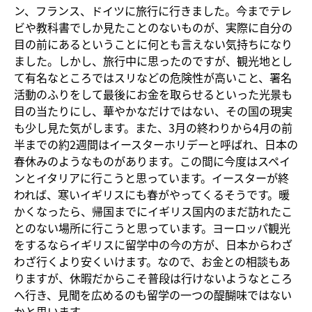
ン、フランス、ドイツに旅行に行きました。今までテレ
ビや教科書でしか見たことのないものが、実際に自分の
目の前にあるということに何とも言えない気持ちになり
ました。しかし、旅行中に思ったのですが、観光地とし
て有名なところではスリなどの危険性が高いこと、署名
活動のふりをして最後にお金を取らせるといった光景も
目の当たりにし、華やかなだけではない、その国の現実
も少し見た気がします。また、3月の終わりから4月の前
半までの約2週間はイースターホリデーと呼ばれ、日本の
春休みのようなものがあります。この間に今度はスペイ
ンとイタリアに行こうと思っています。イースターが終
われば、寒いイギリスにも春がやってくるそうです。暖
かくなったら、帰国までにイギリス国内のまだ訪れたこ
とのない場所に行こうと思っています。ヨーロッパ観光
をするならイギリスに留学中の今の方が、日本からわざ
わざ行くより安くいけます。なので、お金との相談もあ
りますが、休暇だからこそ普段は行けないようなところ
へ行き、見聞を広めるのも留学の一つの醍醐味ではない
かと思います。