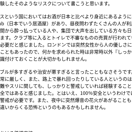
験したそのようなリスクについて書こうと思います。
スという国においてはお酒が日本と比べより身近にあるように
ub（日本でいう居酒屋）があり、昼夜問わずたくさんの人が利
間から酔っ払っている人や、集団で大声を出している方々も日
ます。クラブ等に入るとトイレで不審なものの売買が行われて
必要だと感じました。ロンドンでは突然女性から人の優しさに
こともあったので、何かを求められた時は非常時以外『しっか
識付けておくことが大切かもしれません。
ブルが多すぎるや治安が悪すぎると言ったこともなさそうです
常に厳しく、また、路上で暴れ回ったりしている人というのは
難やスリに関しても、しっかりと警戒していれば経験すること
全ではあると感じました。とはいえ、100％安全というわけで
警戒が必要です。また、夜中に突然爆音の花火があがることも
違いからくる恐怖というのもあるかもしれません。