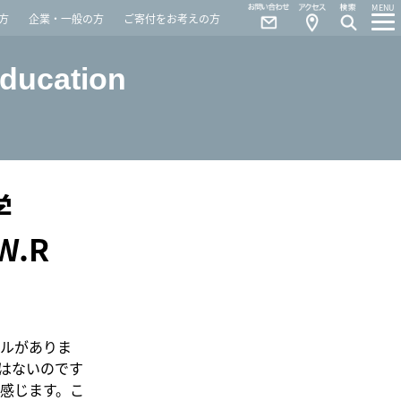
Contact
Access
MENU
方
企業・一般の方
ご寄付をお考えの方
Education
学
.R
ルがありま
はないのです
感じます。こ