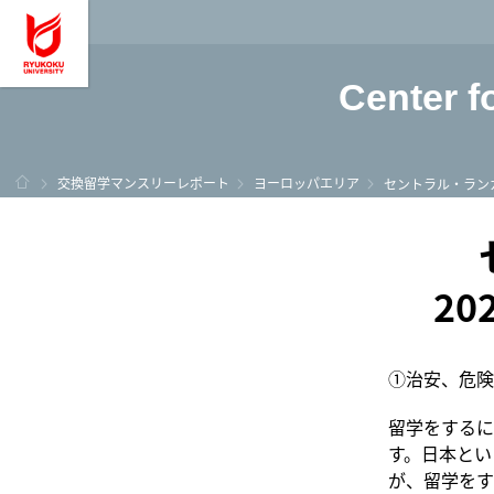
龍谷大学 You, Unl
Center f
ホーム
交換留学マンスリーレポート
ヨーロッパエリア
セントラル・ラン
2
①治安、危険
留学をするに
す。日本とい
が、留学をす