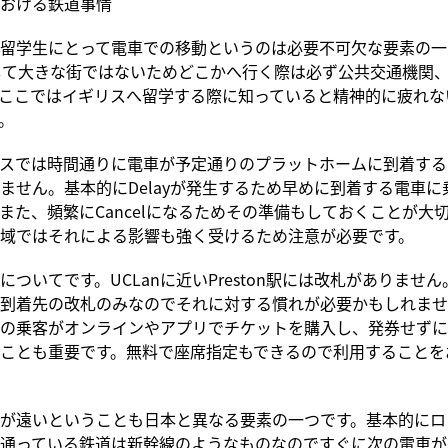
おける鉄道事情
留学生にとって電車での移動というのは必要不可欠な要素の一
決して大きな街ではないためどこかへ行く際は必ず公共交通機関
ここではイギリスへ留学する際に知っていると精神的に疲れな
。
スでは時間通りに電車が予定通りのプラットホームに到着する
ません。基本的にDelayが発生するため早めに到着する電車に
また、頻繁にCancelになるためその準備もしておくことが大
域ではそれによる影響も強く受けるため注意が必要です。
についてです。UCLanに近いPreston駅には改札がありませ
到着先の改札のみなのでそれに対する慣れが必要かもしれませ
の乗客がオンラインやアプリでチケットを購入し、発券せずに
ことも重要です。無料で座席指定もできるので利用することを
が遠いということも日本と異なる要素の一つです。基本的にロ
通っている鉄道は新幹線のようなものなのですぐに次の電車が