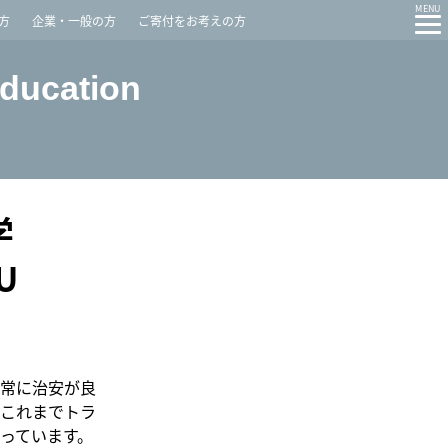
Contact
Access
MENU
方
企業・一般の方
ご寄付をお考えの方
Education
学
U
常に治安が良
これまでトラ
っています。