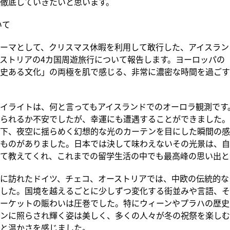
徹底していきたいと思います。
いて
ーマとして、クリスマス休暇を利用して敢行した、アイスラン
ストリアの4カ国周遊旅行について報告します。ヨーロッパの
史ある文化」の両極を肌で感じる、非常に濃密な時間を過ごす
イライトは、何と言ってもアイスランドでのオーロラ観測です
られるか不安でしたが、幸運にも遭遇することができました。
下、夜空に揺らめく幻想的な光のカーテンを目にした瞬間の感
ものがありました。日本では決して味わえないその光景は、自
て教えてくれ、これまでの留学生活の中でも最高峰の思い出と
に訪れたドイツ、チェコ、オーストリアでは、中欧の伝統的な
した。国境を越えるごとに少しずつ変化する街並みや言語、そ
ーケットの賑わいは圧巻でした。特にウィーンやプラハの歴史
ンに照らされ輝く姿は美しく、多くの人々が冬の祝祭を楽しむ
と温かさを感じました。