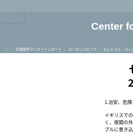
龍谷大学 You, Unl
Center f
ホーム
交換留学マンスリーレポート
ヨーロッパエリア
セントラル・ラン
1.治安、危
イギリスでの
く、夜間の外
ブルに巻き込