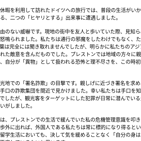
休暇を利用して訪れたドイツへの旅行では、普段の生活がいか
る、二つの「ヒヤリとする」出来事に遭遇しました。
由のない威嚇です。現地の街中を友人と歩いていた際、見知ら
怒鳴られました。私たちは通行の邪魔をしたわけでもなく、た
葉は完全には聞き取れませんでしたが、明らかに私たちのアジ
れた敵意を含んだものでした。プレストンでは地域の方々に親
、自分が「異物」として扱われる恐怖と理不尽さを、この時初
光地での「署名詐欺」の目撃です。親しげに近づき署名を求め
手口の詐欺集団を間近で見かけました。幸い私たちは手口を知
でしたが、観光客をターゲットにした犯罪が日常に潜んでいる
いがしました。
は、プレストンでの生活で緩んでいた私の危機管理意識を叩き
歩外に出れば、外国人である私たちは常に標的になり得るとい
留学生活においても、決して気を緩めることなく「自分の身は