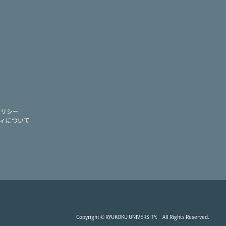
ram
ー
ポリシー
ィについて
Copyright © RYUKOKU UNIVERSITY. All Rights Reserved.