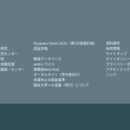
Twitter
Facebook
YouTube
Instag
Ryukoku Vision 2020（第5次長期計画）
資料請求
・研究
認証評価
採用情報
研究センター
サイトマップ
学院
教員データベース
サイトポリシ
・就職支援
webシラバス
プライバシー
内施設・センター
教職員Web Mail
アクセシビリテ
ポータルサイト（学内者向け）
リンク
授業休止の取扱基準
龍谷大学への支援（寄付）について