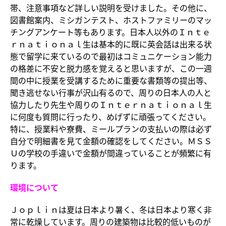
帯、注意事項など詳しい説明を受けました。その他に、
図書館案内、ミシガンテスト、ホストファミリーのマッ
チングアンケート等もあります。日本人以外のＩｎｔｅ
ｒｎａｔｉｏｎａｌ生は基本的に既に英会話は出来る状
態で留学に来ているので最初はコミュニケーション能力
の格差に不安と脱力感を覚えると思いますが、この一週
間の中に授業を受講するために重要な書類等の提出等、
聞き逃せない行事が沢山有るので、周りの日本人の人と
協力したり先生や周りのＩｎｔｅｒｎａｔｉｏｎａｌ生
に何度も質問に行ったり、めげずに頑張ってください。
特に、授業料や寮費、ミールプランの支払いの際は必ず
自分で明細書を見て金額の確認をしてください。ＭＳＳ
Ｕの学校の手違いで金額が間違っていることが頻繁に有
ります。
環境について
Ｊｏｐｌｉｎは夏は日本より暑く、冬は日本より寒く非
常に乾燥しています。周りの建築物は比較的低いものが