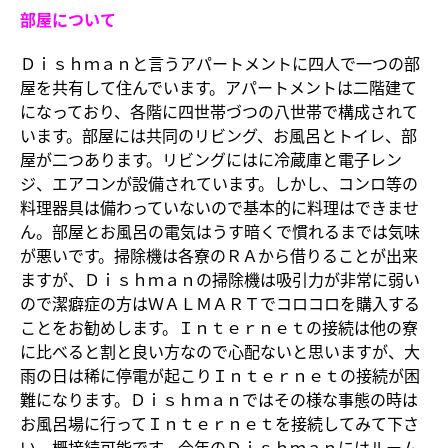
部屋について
Ｄｉｓｈｍａｎと言うアパートメントに四人で一つの部
屋を共有して住んでいます。アパートメントは二階建て
になっており、各階に四世帯づつの八世帯で構成されて
います。部屋には共同のリビング、お風呂とトイレ、部
屋が二つあります。リビングにはに冷蔵庫と電子レン
ジ、エアコンが設備されています。しかし、コンロ等の
料理器具は備わっていないので基本的に料理はできませ
ん。部屋とお風呂の電気はうす暗くで慣れるまでは気味
が悪いです。掃除機は各寮のＲＡから借りることが出来
ますが、Ｄｉｓｈｍａｎの掃除機は吸引力が非常に弱い
ので潔癖症の方はＷＡＬＭＡＲＴでコロコロを購入する
ことをお勧めします。Ｉｎｔｅｒｎｅｔの接続は他の寮
に比べると割と良い方なので心配ないと思いますが、大
雨の日は稀に停電が起こりＩｎｔｅｒｎｅｔの接続が困
難になります。Ｄｉｓｈｍａｎではその様な事態の時は
お風呂場に行ってＩｎｔｅｒｎｅｔを接続してみて下さ
い、概接続可能です。今年のＤｉｓｈｍａｎにはルーム