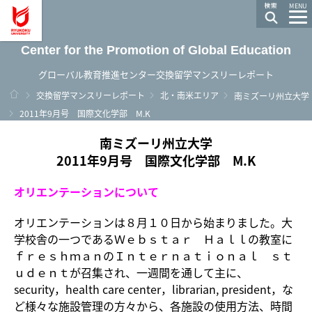
龍谷大学 You, Unlimited
MENU
Center for the Promotion of Global Education
グローバル教育推進センター交換留学マンスリーレポート
ホーム
交換留学マンスリーレポート
北・南米エリア
南ミズーリ州立大学
2011年9月号 国際文化学部 M.K
南ミズーリ州立大学
2011年9月号 国際文化学部 M.K
オリエンテーションについて
オリエンテーションは８月１０日から始まりました。大
学校舎の一つであるＷｅｂｓｔａｒ Ｈａｌｌの教室に
ｆｒｅｓｈｍａｎのＩｎｔｅｒｎａｔｉｏｎａｌ ｓｔ
ｕｄｅｎｔが召集され、一週間を通して主に、
security，health care center，librarian, president，な
ど様々な施設管理の方々から、各施設の使用方法、時間