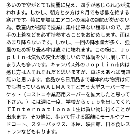
多いので空がとても綺麗に見え、四季が感じられ心が洗
われます。しかし、朝方と夕方は８月でも想像を絶する
寒さです。特に夏場はエアコンの温度の調節が効かない
為、教室内が極寒で授業に集中出来ない程寒いので、厚
手の上着などを必ず持参することをお勧めします。雨は
あまり降らないです。しかし、一回の降水量が多く、強
風のため折り畳み傘は直ぐに壊れます。この様に、Ｊｏ
ｐｌｉｎは気候の変化が激しいので体調を少し崩してし
まう人も多いです。キャンパス外のＪｏｐｌｉｎ市内は
感じ方は人それぞれだと思いますが、車さえあれば問題
無いと思います。食品から日用品まで基本的な物資は何
でも揃っているＷＡＬＭＡＲＴと言う大型スーパーマー
ケット（コストコや業務用スーパーを拡大したと思って
下さい。）には週に一度、学校からｃｕｂを出してくれ
てＩｎｔｅｒｎａｔｉｏｎａｌ生は買い物に行くことが
出来ます。その他に、歩いて行ける距離にモールやフー
ドコート、スターバックス、本屋、映画館、日本食レス
トランなども有ります。