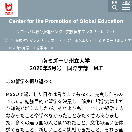
龍谷大学 You, Unlimited
MENU
Center for the Promotion of Global Education
グローバル教育推進センター交換留学マンスリーレポート
ホーム
交換留学マンスリーレポート
北・南米エリア
南ミズーリ州立大学
2020年5月号 国際学部 M.T
南ミズーリ州立大学
2020年5月号 国際学部 M.T
この留学を振り返って
MSSUで過ごした日々は言うまでもなく、充実したもの
でした。勉強目的で留学を決意し、確実に語学力は上が
り知識が増えましたが、それよりもここでしか経験でき
なかったことや学べなかったことがたくさんありまし
た。多くの違う国の人と関われたこと、文化の違いを体
感できたこと、新しいことに挑戦できたこと、それら全