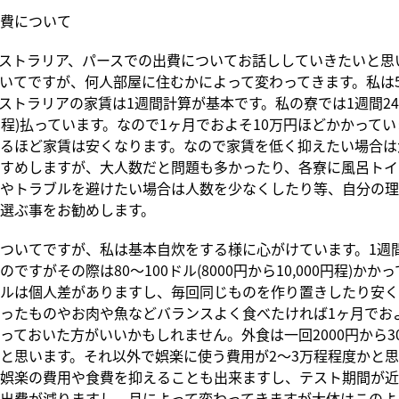
費について
ストラリア、パースでの出費についてお話ししていきたいと思
いてですが、何人部屋に住むかによって変わってきます。私は
ストラリアの家賃は1週間計算が基本です。私の寮では1週間24
00円程)払っています。なので1ヶ月でおよそ10万円ほどかかって
るほど家賃は安くなります。なので家賃を低く抑えたい場合は
すめしますが、大人数だと問題も多かったり、各寮に風呂トイ
やトラブルを避けたい場合は人数を少なくしたり等、自分の理
選ぶ事をお勧めします。
ついてですが、私は基本自炊をする様に心がけています。1週
ですがその際は80〜100ドル(8000円から10,000円程)かか
ルは個人差がありますし、毎回同じものを作り置きしたり安く
ったものやお肉や魚などバランスよく食べたければ1ヶ月でおよそ
っておいた方がいいかもしれません。外食は一回2000円から30
と思います。それ以外で娯楽に使う費用が2〜3万程程度かと
娯楽の費用や食費を抑えることも出来ますし、テスト期間が近
出費が減りますし、月によって変わってきますが大体はこのよ