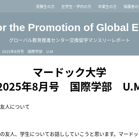
imited
受験生の方
在学生・学内の方
卒業生の方
保護者の
or the Promotion of Global 
グローバル教育推進センター交換留学マンスリーレポート
2025年8月号 国際学部 U.M
マードック大学
2025年8月号 国際学部 U.
友人について
の友人、学生についてお話ししていこうと思います。マードッ