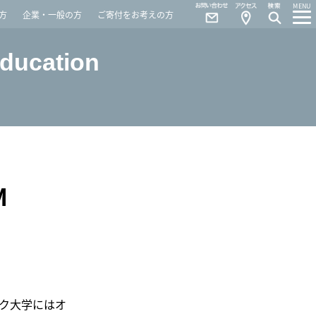
Contact
Access
MENU
方
企業・一般の方
ご寄付をお考えの方
Education
M
ク大学にはオ