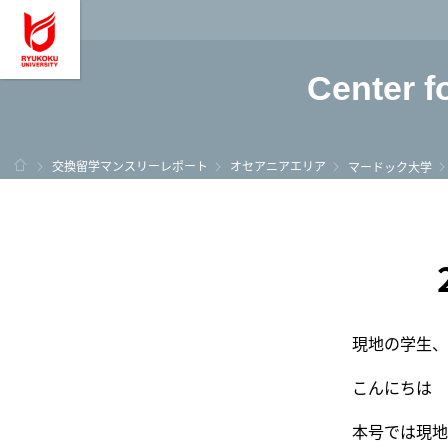
龍谷大学 You, Unl
Center f
ホーム
交換留学マンスリーレポート
オセアニアエリア
マードック大学
現地の学生、
こんにちは
本号では現地