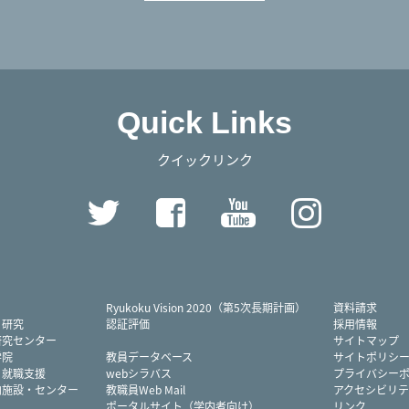
Quick Links
クイックリンク
Twitter
Facebook
YouTube
Instag
Ryukoku Vision 2020（第5次長期計画）
資料請求
・研究
認証評価
採用情報
研究センター
サイトマップ
学院
教員データベース
サイトポリシ
・就職支援
webシラバス
プライバシー
内施設・センター
教職員Web Mail
アクセシビリテ
ポータルサイト（学内者向け）
リンク